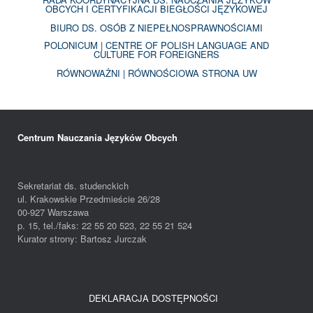
OBCYCH I CERTYFIKACJI BIEGŁOŚCI JĘZYKOWEJ
BIURO DS. OSÓB Z NIEPEŁNOSPRAWNOŚCIAMI
POLONICUM | CENTRE OF POLISH LANGUAGE AND
CULTURE FOR FOREIGNERS
RÓWNOWAŻNI | RÓWNOŚCIOWA STRONA UW
Centrum Nauczania Języków Obcych
Sekretariat ds. studenckich
ul. Krakowskie Przedmieście 26/28
00-927 Warszawa
p. 15, tel./faks: 22 55 20 523, 22 55 21 524
Kurator strony: Bartosz Jurczak
DEKLARACJA DOSTĘPNOŚCI