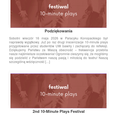
Podziękowania
Sobotni wieczór 16 maja 2026 w Pałacyku Konopackiego był
naprawdę wyjątkowy. Już po raz drugi inscenizacje 10-minute plays
przygotowane przez studentów UW bawiły i zachęcały do refleksji.
Dziękujemy Państwu za Waszą obecność – frekwencja przebiła
nasze najśmielsze oczekiwania! Ogromnie cieszymy się, że mogliśmy
się podzielić z Państwem naszą pasją i miłością do teatru! Naszą
szczególną wdzięczność […]
2nd 10-Minute Plays Festival